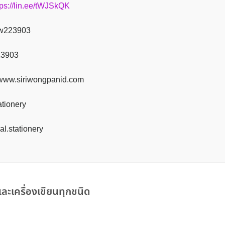
tps://lin.ee/tWJSkQK
srw223903
223903
 www.siriwongpanid.com
tationery
eal.stationery
ละเครื่องเขียนทุกชนิด