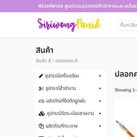
Skip
ศิริวงศ์พานิช ศูนย์รวมอุปกรณ์สำนักงานและเครื่อง
to
content
ค้นหา:
สินค้า
สินค้า สี
ปลอกคละสี
ปลอกค
อุปกรณ์เครื่องเขียน
อุปกรณ์สำนักงาน
Showing 1–1
ผลิตภัณฑ์ยึดติดผูกพัน
อุปกรณ์จัดระเบียบสวยงาม
ผลิตภัณฑ์กระดาษ