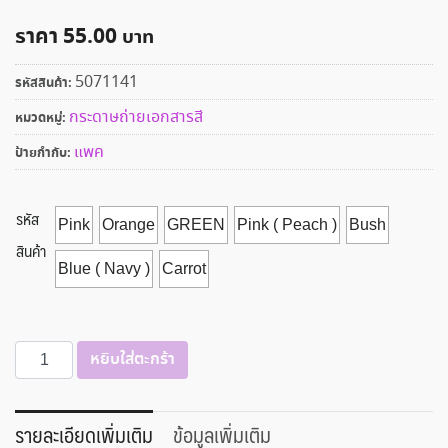
ราคา
55.00
5071141
รหัสสินค้า:
กระดาษถ่ายเอกสารสี
หมวดหมู่:
แพค
ป้ายกำกับ:
รหัส
Pink
Orange
GREEN
Pink ( Peach )
Bush
สินค้า
Blue ( Navy )
Carrot
จำนวน
หยิบใส่ตะกร้า
กระดาษ
ถ่าย
เอกสาร
รายละเอียดเพิ่มเติม
ข้อมูลเพิ่มเติม