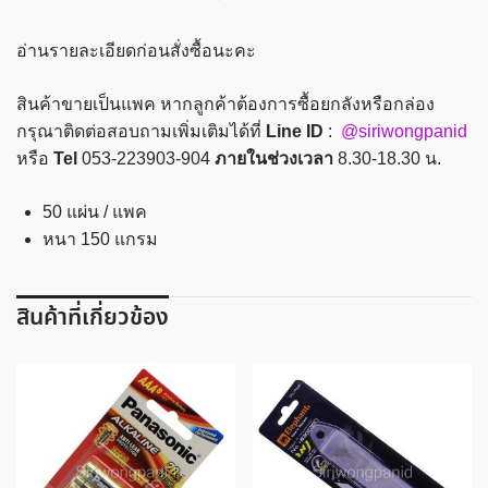
สี
ขนาด
อ่านรายละเอียดก่อนสั่งซื้อนะคะ
A4
หนา
สินค้าขายเป็นแพค หากลูกค้าต้องการซื้อยกลังหรือกล่อง
150
กรุณาติดต่อสอบถามเพิ่มเติมได้ที่
Line ID
:
@siriwongpanid
แกรม
หรือ
Tel
053-223903-904
ภายในช่วงเวลา
8.30-18.30 น.
50
แผ่น
50 แผ่น / แพค
Double
หนา 150 แกรม
A
ชิ้น
สินค้าที่เกี่ยวข้อง