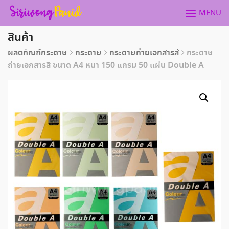
Skip
MENU
to
content
สินค้า
ผลิตภัณฑ์กระดาษ
กระดาษ
กระดาษถ่ายเอกสารสี
กระดาษ
ถ่ายเอกสารสี ขนาด A4 หนา 150 แกรม 50 แผ่น Double A