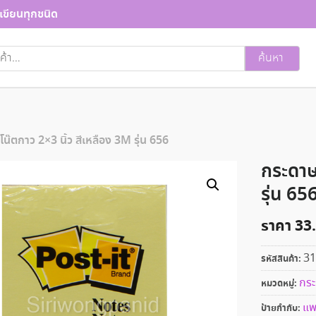
เขียนทุกชนิด
ค้นหา
น๊ตกาว 2×3 นิ้ว สีเหลือง 3M รุ่น 656
กระดาษ
รุ่น 65
ราคา
33
31
รหัสสินค้า:
กระ
หมวดหมู่:
แ
ป้ายกำกับ: