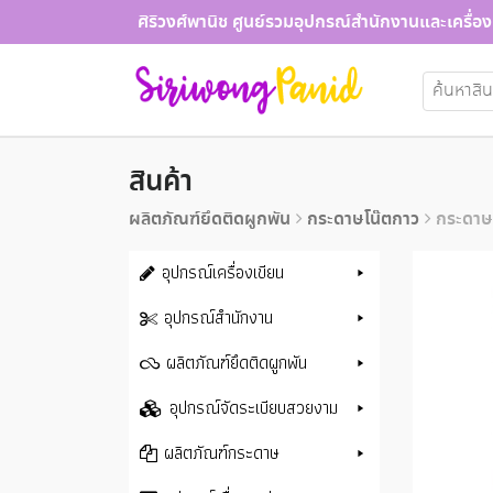
Skip
ศิริวงศ์พานิช ศูนย์รวมอุปกรณ์สำนักงานและเครื่อง
to
content
ค้นหา:
สินค้า
ผลิตภัณฑ์ยึดติดผูกพัน
กระดาษโน๊ตกาว
กระดาษโ
อุปกรณ์เครื่องเขียน
อุปกรณ์สำนักงาน
ผลิตภัณฑ์ยึดติดผูกพัน
อุปกรณ์จัดระเบียบสวยงาม
ผลิตภัณฑ์กระดาษ