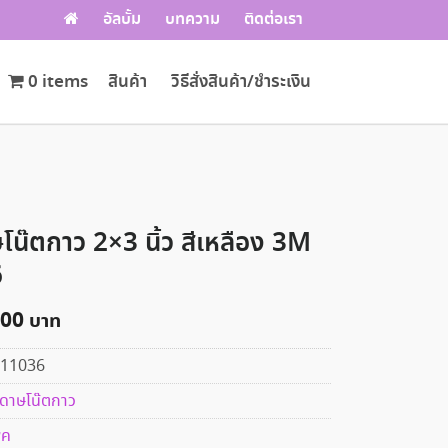
อัลบั้ม
บทความ
ติดต่อเรา
0 items
สินค้า
วิธีสั่งสินค้า/ชำระเงิน
โน๊ตกาว 2×3 นิ้ว สีเหลือง 3M
6
.00
11036
ดาษโน๊ตกาว
พค