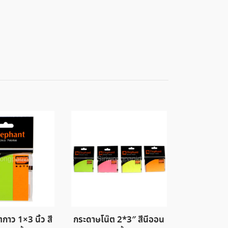
กาว 1×3 นิ้ว สี
กระดาษโน๊ต 2*3″ สีนีออน