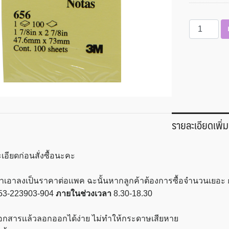
จำนวน
กระ
ดาษ
โน๊
ตกาว
2×3
นิ้ว
สี
รายละเอียดเพิ่ม
เหลือง
3M
รุ่น
เอียดก่อนสั่งซื้อนะคะ
656
ชิ้น
เราเอาลงเป็นราคาต่อเเพค ฉะนั้นหากลูกค้าต้องการซื้อจำนวนเยอ
53-223903-904
ภายในช่วงเวลา
8.30-18.30
เอกสารเเล้วลอกออกได้ง่าย ไม่ทำให้กระดาษเสียหาย