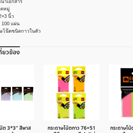
นหน้าเอกสาร
ดหมู่
×3 นิ้ว
 100 แผ่น
ษโน๊ตชนิดกาวในตัว
เกี่ยวข้อง
น๊ต 3*3″ สีพาส
กระดาษโน๊ตกาว 76×51
กระดาษโน๊ต