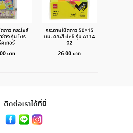
๊ตกาว คละไซส์
กระดาษโน๊ตกาว 50×15
ช้าง รุ่น โปร
มม. คละสี deli รุ่น A114
์คเกอร์
02
.00
26.00
ติดต่อเราได้ที่นี่