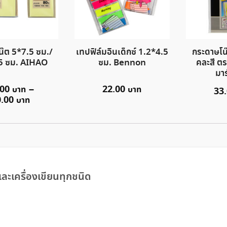
น๊ต 5*7.5 ซม./
เทปฟิล์มอินเด็กซ์ 1.2*4.5
กระดาษโน
5 ซม. AIHAO
ซม. Bennon
คละสี ตรา
มาร
.00
–
22.00
33
0.00
ละเครื่องเขียนทุกชนิด