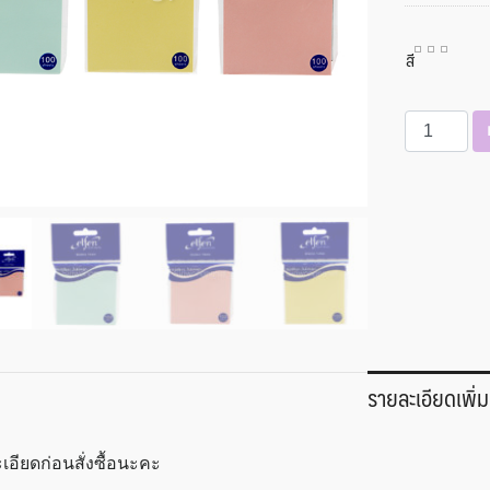
สี
จำนวน
กระ
ดาษ
โน๊
ตกาว
3x3
นิ้ว
สี
พาส
เทล
รายละเอียดเพิ่ม
คละ
สี
เอลเฟ่น
เอียดก่อนสั่งซื้อนะคะ
ชิ้น