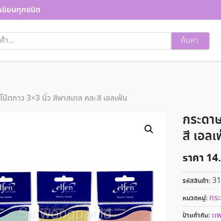
เขียนทุกชนิด
ค้นหา
น๊ตกาว 3×3 นิ้ว สีพาสเทล คละสี เอลเฟ่น
กระดาษ
สี เอลเ
ราคา
14
31
รหัสสินค้า:
กระ
หมวดหมู่:
เเ
ป้ายกำกับ: