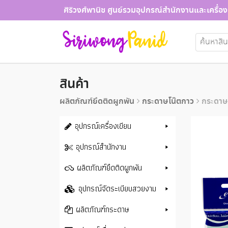
Skip
ศิริวงศ์พานิช ศูนย์รวมอุปกรณ์สำนักงานและเครื่อง
to
content
ค้นหา:
สินค้า
ผลิตภัณฑ์ยึดติดผูกพัน
กระดาษโน๊ตกาว
กระดาษโ
อุปกรณ์เครื่องเขียน
อุปกรณ์สำนักงาน
ผลิตภัณฑ์ยึดติดผูกพัน
อุปกรณ์จัดระเบียบสวยงาม
ผลิตภัณฑ์กระดาษ