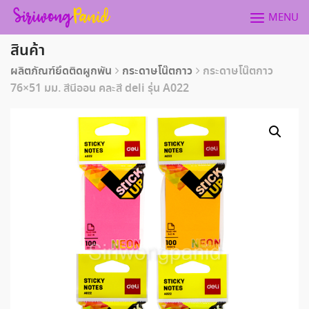
Skip
MENU
to
content
สินค้า
ผลิตภัณฑ์ยึดติดผูกพัน
กระดาษโน๊ตกาว
กระดาษโน๊ตกาว
76×51 มม. สีนีออน คละสี deli รุ่น A022