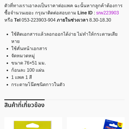
สี
ตัวที่ทางเราเอาลงเป็นราคาต่อเเพค ฉะนั้นหากลูกค้าต้องการ
นีออน
ซื้อจำนวนเยอะ กรุณาติดต่อสอบถาม
Line ID
:
srw223903
คละ
หรือ
Tel
053-223903-904
ภายในช่วงเวลา
8.30-18.30
สี
deli
ใช้ติดเอกสารเเล้วลอกออกได้ง่าย ไม่ทำให้กระดาษเสีย
รุ่น
หาย
A022
ใช้คั่นหน้าเอกสาร
ชิ้น
จัดหมวดหมู่
ขนาด 76×51 มม.
ก้อนละ 100 แผ่น
1 เเพค 1 สี
กระดาษโน๊ตชนิดกาวในตัว
สินค้าที่เกี่ยวข้อง