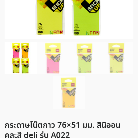
กระดาษโน๊ตกาว 76×51 มม. สีนีออน
คละสี deli รุ่น A022