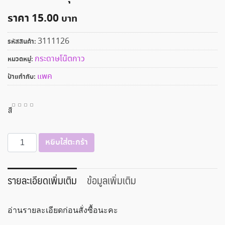
ราคา
15.00
3111126
รหัสสินค้า:
กระดาษโน๊ตกาว
หมวดหมู่:
แพค
ป้ายกำกับ:
สี
จำนวน
หยิบใส่ตะกร้า
กระ
ดาษ
โน๊
รายละเอียดเพิ่มเติม
ข้อมูลเพิ่มเติม
ตกาว
76x51
อ่านรายละเอียดก่อนสั่งซื้อนะคะ
มม.