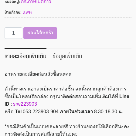
กระดาษโน๊ตกาว
หมวดหมู่:
เเพค
ป้ายกำกับ:
จำนวน
หยิบใส่ตะกร้า
กระ
ดาษ
โน๊ต
รายละเอียดเพิ่มเติม
ข้อมูลเพิ่มเติม
3.7x7.5
ซม.
อ่านรายละเอียดก่อนสั่งซื้อนะคะ
สี
พาส
ตัวนี้ทางเราเอาลงเป็นราคาต่อชิ้น ฉะนั้นหากลูกค้าต้องการ
เทล
ซื้อเป็นโหลหรือกล่อง กรุณาติดต่อสอบถามเพิ่มเติมได้ที่
Line
ตรา
ID
:
srw223903
ช้าง
หรือ
Tel
053-223903-904
ภายในช่วงเวลา
8.30-18.30 น.
ชิ้น
*กรณีสินค้าเป็นแบบคละลาย/สี ทางร้านของดให้เลือกสีนะคะ
การจัดส่งเป็นการสุ่มสี/ลายให้นะคะ