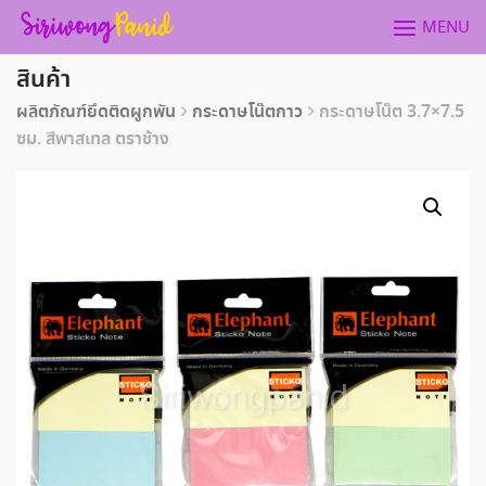
Skip
MENU
to
content
สินค้า
ผลิตภัณฑ์ยึดติดผูกพัน
กระดาษโน๊ตกาว
กระดาษโน๊ต 3.7×7.5
ซม. สีพาสเทล ตราช้าง