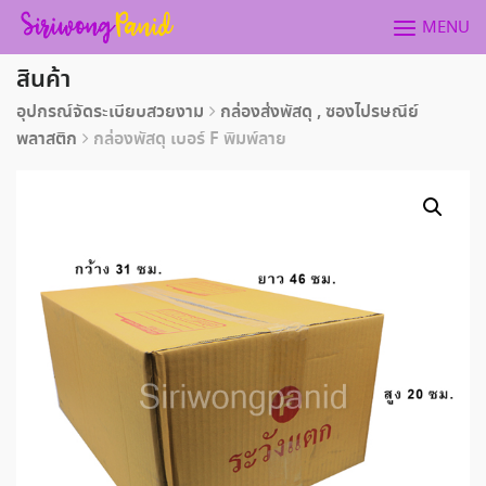
Skip
MENU
to
content
สินค้า
อุปกรณ์จัดระเบียบสวยงาม
กล่องส่งพัสดุ , ซองไปรษณีย์
พลาสติก
กล่องพัสดุ เบอร์ F พิมพ์ลาย