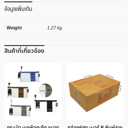
เบอร์
ข้อมูลเพิ่มเติม
F
พิมพ์
ลาย
Weight
1.27 kg
ชิ้น
สินค้าที่เกี่ยวข้อง
กระเป๋า เมชพ็อคเก็ต ขนาด
กล่องพัสดุ เบอร์ B พิมพ์ลาย