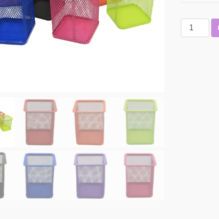
จำนวน
กล่อง
เหล็ก
ใส่
ปากกา
เหลี่ยม
สี
ขนาด
8x8x9.8
ซม.
รุ่น
X8012
คละ
สี
ชิ้น