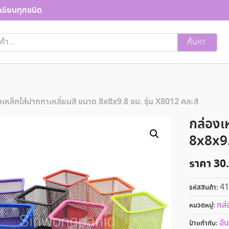
เขียนทุกชนิด
ค้นหา
งเหล็กใส่ปากกาเหลี่ยมสี ขนาด 8x8x9.8 ซม. รุ่น X8012 คละสี
กล่องเ
8x8x9.
ราคา
30
41
รหัสสินค้า:
กล่
หมวดหมู่:
อัน
ป้ายกำกับ: