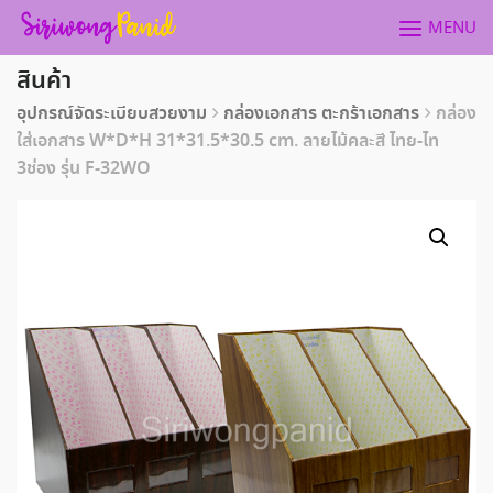
Skip
MENU
to
content
สินค้า
อุปกรณ์จัดระเบียบสวยงาม
กล่องเอกสาร ตะกร้าเอกสาร
กล่อง
ใส่เอกสาร W*D*H 31*31.5*30.5 cm. ลายไม้คละสี ไทย-ไท
3ช่อง รุ่น F-32WO