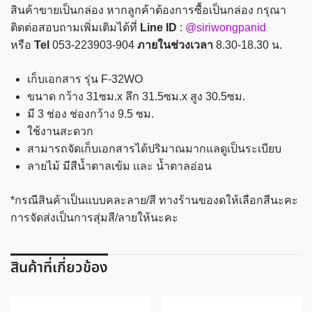
สินค้าขายเป็นกล่อง หากลูกค้าต้องการซื้อเป็นกล่อง กรุณา
คละ
ติดต่อสอบถามเพิ่มเติมได้ที่
Line ID
:
@siriwongpanid
สี
หรือ
Tel
053-223903-904
ภายในช่วงเวลา
8.30-18.30 น.
ไทย-
ไท
เก็บเอกสาร รุ่น F-32WO
3ช่อง
ขนาด กว้าง 31ซม.x ลึก 31.5ซม.x สูง 30.5ซม.
รุ่น
มี 3 ช่อง ช่องกว้าง 9.5 ซม.
F-
ใช้งานสะดวก
32WO
สามารถจัดเก็บเอกสารได้ปริมาณมากแลดูเป็นระเบียบ
ชิ้น
ลายไม้ มีสีน้ำตาลเข้ม เเละ น้ำตาลอ่อน
*กรณีสินค้าเป็นแบบคละลาย/สี ทางร้านของดให้เลือกสีนะคะ
การจัดส่งเป็นการสุ่มสี/ลายให้นะคะ
สินค้าที่เกี่ยวข้อง