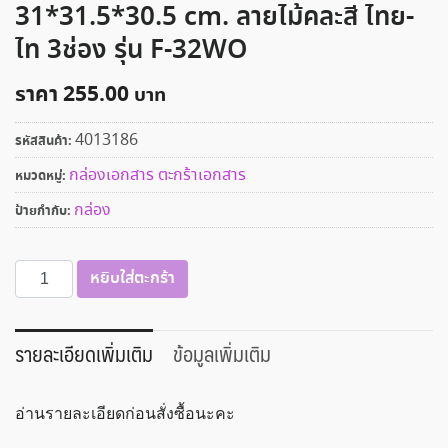
31*31.5*30.5 cm. ลายไม้คละสี ไทย-
ไท 3ช่อง รุ่น F-32WO
ราคา
255.00
4013186
รหัสสินค้า:
กล่องเอกสาร ตะกร้าเอกสาร
หมวดหมู่:
กล่อง
ป้ายกำกับ:
จำนวน
หยิบใส่ตะกร้า
กล่อง
ใส่
เอกสาร
รายละเอียดเพิ่มเติม
ข้อมูลเพิ่มเติม
W*D*H
31*31.5*30.5
อ่านรายละเอียดก่อนสั่งซื้อนะคะ
cm.
ลายไม้