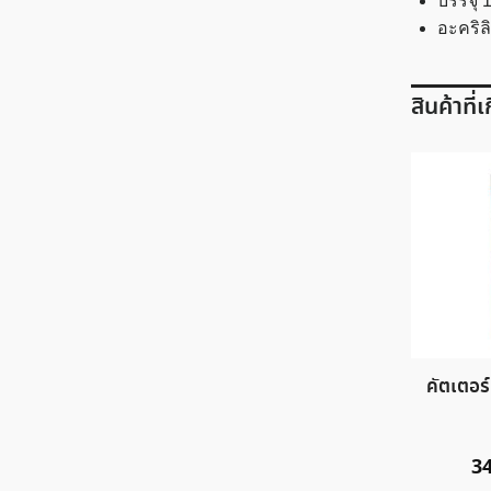
บรรจุ 1
อะคริล
สินค้าที่
คัตเตอร์
3