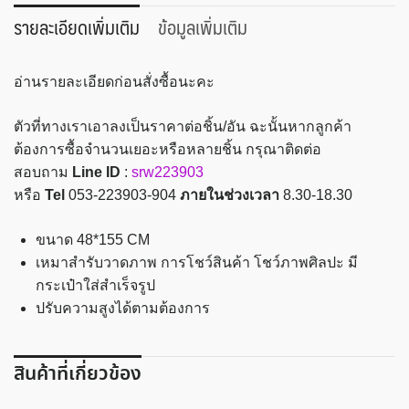
วาด
รายละเอียดเพิ่มเติม
ข้อมูลเพิ่มเติม
รูป
ไทไท
อ่านรายละเอียดก่อนสั่งซื้อนะคะ
48x155
ซม.
ตัวที่ทางเราเอาลงเป็นราคาต่อชิ้น/อัน ฉะนั้นหากลูกค้า
ชิ้น
ต้องการซื้อจำนวนเยอะหรือหลายชิ้น กรุณาติดต่อ
สอบถาม
Line ID
:
srw223903
หรือ
Tel
053-223903-904
ภายในช่วงเวลา
8.30-18.30
ขนาด 48*155 CM
เหมาสำรับวาดภาพ การโชว์สินค้า โชว์ภาพศิลปะ มี
กระเป๋าใส่สำเร็จรูป
ปรับความสูงได้ตามต้องการ
สินค้าที่เกี่ยวข้อง