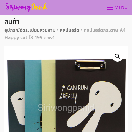
Skip
MENU
to
content
สินค้า
อุปกรณ์จัดระเบียบสวยงาม
คลิปบอร์ด
คลิปบอร์ดกระดาษ A4
Happy cat f3-199 คละสี