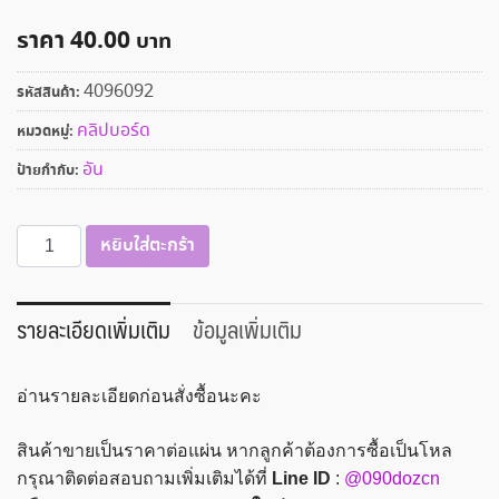
ราคา
40.00
4096092
รหัสสินค้า:
คลิปบอร์ด
หมวดหมู่:
อัน
ป้ายกำกับ:
จำนวน
หยิบใส่ตะกร้า
คลิปบอร์ด
กระดาษ
A4
รายละเอียดเพิ่มเติม
ข้อมูลเพิ่มเติม
Happy
cat
อ่านรายละเอียดก่อนสั่งซื้อนะคะ
f3-
199
สินค้าขายเป็นราคาต่อแผ่น หากลูกค้าต้องการซื้อเป็นโหล
คละ
กรุณาติดต่อสอบถามเพิ่มเติมได้ที่
Line ID
:
@090dozcn
สี