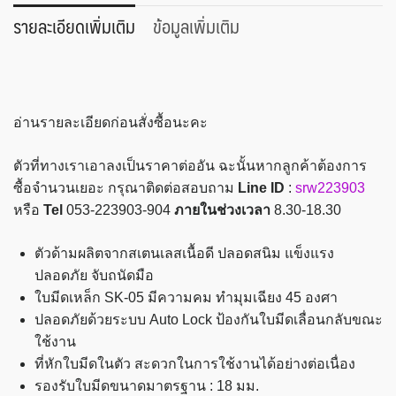
ตรา
รายละเอียดเพิ่มเติม
ข้อมูลเพิ่มเติม
ช้าง
รุ่น
S-
1801
อ่านรายละเอียดก่อนสั่งซื้อนะคะ
ชิ้น
ตัวที่ทางเราเอาลงเป็นราคาต่ออัน ฉะนั้นหากลูกค้าต้องการ
ซื้อจำนวนเยอะ กรุณาติดต่อสอบถาม
Line ID
:
srw223903
หรือ
Tel
053-223903-904
ภายในช่วงเวลา
8.30-18.30
ตัวด้ามผลิตจากสเตนเลสเนื้อดี ปลอดสนิม แข็งแรง
ปลอดภัย จับถนัดมือ
ใบมีดเหล็ก SK-05 มีความคม ทำมุมเฉียง 45 องศา
ปลอดภัยด้วยระบบ Auto Lock ป้องกันใบมีดเลื่อนกลับขณะ
ใช้งาน
ที่หักใบมีดในตัว สะดวกในการใช้งานได้อย่างต่อเนื่อง
รองรับใบมีดขนาดมาตรฐาน : 18 มม.