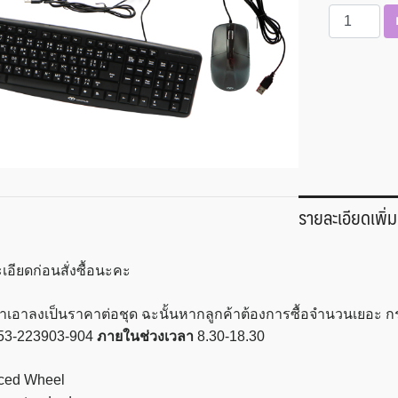
จำนวน
คีย์บอร์ด
คอมพิวเตอร์
แม
คนัส
รุ่น
K3+
ชิ้น
รายละเอียดเพิ่ม
เอียดก่อนสั่งซื้อนะคะ
เราเอาลงเป็นราคาต่อชุด ฉะนั้นหากลูกค้าต้องการซื้อจำนวนเยอะ
53-223903-904
ภายในช่วงเวลา
8.30-18.30
ced Wheel