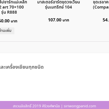
ิปชาร์ทแม่เหล็ก
มาสเตอร์อาร์ตชุดวงเวียน
ชุดเรขาค
 2 art 70×100
รุ่นเมทริกซ์ 104
(Compas
 รุ่น R888
107.00
54
50.00
อ่านเพิ่ม
ละเครื่องเขียนทุกชนิด
สงวนลิขสิทธิ์ 2019 ศิริวงศ์พานิช | siriwongpanid.com