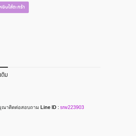
หยิบใส่ตะกร้า
เติม
 กรุณาติดต่อสอบถาม
Line ID
:
srw223903