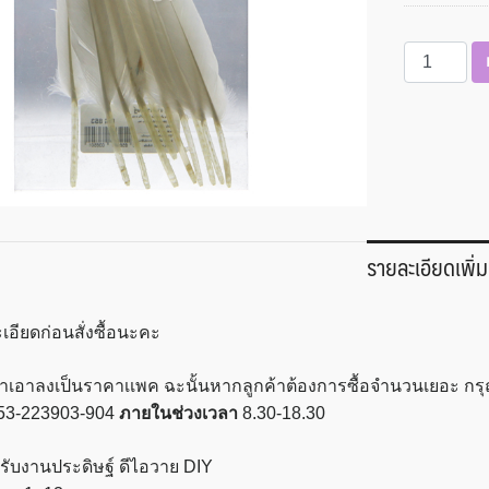
จำนวน
ขน
เป็ด
ย้อม
สี
ขนาด
1x13
ซม.
รายละเอียดเพิ่ม
10
ชิ้น
/
เอียดก่อนสั่งซื้อนะคะ
แพค
BSP
เราเอาลงเป็นราคาเเพค ฉะนั้นหากลูกค้าต้องการซื้อจำนวนเยอะ ก
รุ่น
53-223903-904
ภายในช่วงเวลา
8.30-18.30
FM853
ชิ้น
รับงานประดิษฐ์ ดีไอวาย DIY