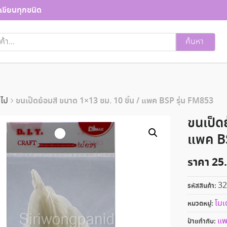
เขียนทุกชนิด
ค้นหา
วไป
ขนเป็ดย้อมสี ขนาด 1×13 ซม. 10 ชิ้น / แพค BSP รุ่น FM853
ขนเป็ด
แพค BS
ราคา
25
32
รหัสสินค้า:
โมเ
หมวดหมู่:
แ
ป้ายกำกับ: