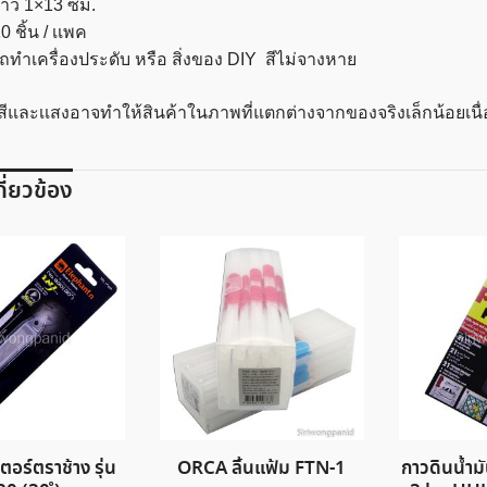
าว 1×13 ซม.
0 ชิ้น / เเพค
ทำเครื่องประดับ หรือ สิ่งของ DIY สีไม่จางหาย
สีและเเสงอาจทำให้สินค้าในภาพที่แตกต่างจากของจริงเล็กน้อยเน
เกี่ยวข้อง
ตอร์ตราช้าง รุ่น
ORCA ลิ้นแฟ้ม FTN-1
กาวดินน้ำมั