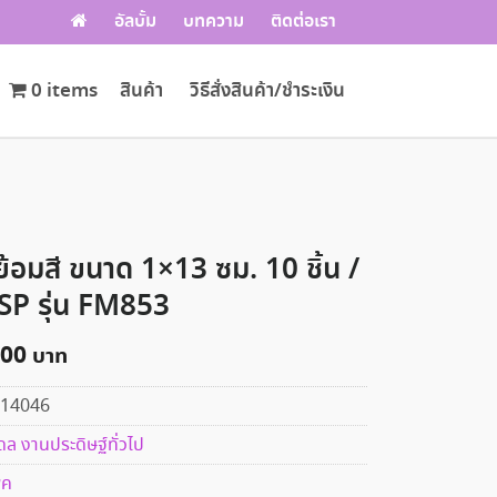
อัลบั้ม
บทความ
ติดต่อเรา
0 items
สินค้า
วิธีสั่งสินค้า/ชำระเงิน
ย้อมสี ขนาด 1×13 ซม. 10 ชิ้น /
P รุ่น FM853
.00
14046
ดล งานประดิษฐ์ทั่วไป
พค