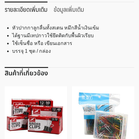
โต๊ะ
รายละเอียดเพิ่มเติม
ข้อมูลเพิ่มเติม
ฐาน
กลม
หัวปากกาลูกลื่นทั้งสเตน หมึกสีน้ำเงินเข้ม
สีดำ
ได้ฐานมีเทปกาวใช้ยึดติดกับพื้นผิวเรียบ
รุ่น
ใช้เซ็นชื่อ หรือ เขียนเอกสาร
#-16
บรรจุ 1 ชุด / กล่อง
ชิ้น
สินค้าที่เกี่ยวข้อง