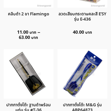
คลิบดำ 2 ขา Flamingo
ลวดเสียบกระดาษคละสี E’SY
รุ่น E-436
11.00
–
40.00
63.00
ปากกาตั้งโต๊ะ ฐานดำพร้อม
ปากกาตั้งโต๊ะ M&G รุ่น
แท่น รุ่น #T-36
ABP64873