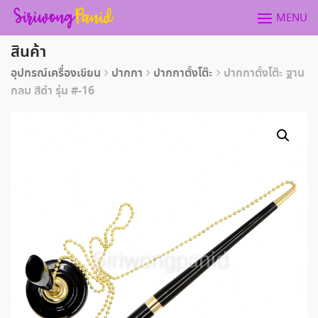
Skip
MENU
to
content
สินค้า
อุปกรณ์เครื่องเขียน
ปากกา
ปากกาตั้งโต๊ะ
ปากกาตั้งโต๊ะ ฐาน
กลม สีดำ รุ่น #-16