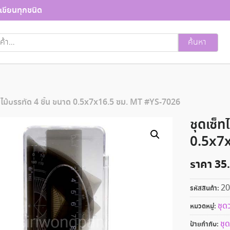
เขียนทุกชนิด
ค้นหา
็ทไม้บรรทัด 4 ชิ้น ขนาด 0.5x7x16.5 ซม. MT #YS-7026
ชุดเซ็ท
0.5x7
ราคา
35
20
รหัสสินค้า:
ชุด
หมวดหมู่:
ชุด
ป้ายกำกับ: