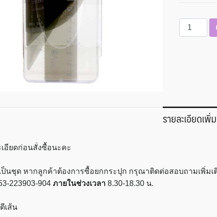
จำนวน
ชุด
เซ็ท
ไม้บรรทัด
4
ชิ้น
ขนาด
0.5x7x16.5
รายละเอียดเพิ่ม
ซม.
MT
#YS-
เอียดก่อนสั่งซื้อนะคะ
7026
ชิ้น
ป็นชุด หากลูกค้าต้องการซื้อยกกระปุก กรุณาติดต่อสอบถามเพิ่มเติ
53-223903-904
ภายในช่วงเวลา
8.30-18.30 น.
ตีเส้น