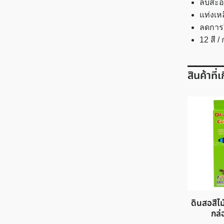
ลบสะอ
แท่งเห
ลดการใ
12 สี /
สินค้าที่
ดินสอสีไ
กล่