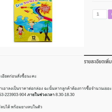
จำนวน
ดินสอ
สี
ไม้
ลบ
ได้
12
สี
รายละเอียดเพิ่ม
ซากุระ
ไอ-
เพ้นท์
เอียดก่อนสั่งซื้อนะคะ
IP-
PC-
เราเอาลงเป็นราคาต่อกล่อง ฉะนั้นหากลูกค้าต้องการซื้อจำนวนเย
12
53-223903-904
ภายในช่วงเวลา
8.30-18.30
ชิ้น
ีลบได้ พร้อมยางลบในตัว