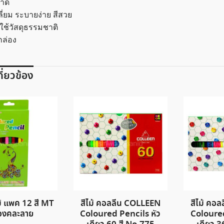
าด
ลี่ยม ระบายง่าย สีสวย
ช้วัสดุธรรมชาติ
 กล่อง
เกี่ยวข้อง
ม้ แพค 12 สี MT
สีไม้ คอลลีน COLLEEN
สีไม้ คอ
องคละลาย
Coloured Pencils หัว
Coloured