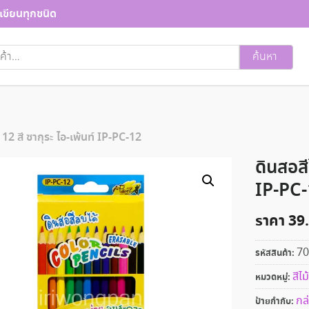
เขียนทุกชนิด
ค้นหา
้ 12 สี ซากุระ ไอ-เพ้นท์ IP-PC-12
ดินสอสี
IP-PC
ราคา
39
70
รหัสสินค้า:
สีไม้
หมวดหมู่:
กล
ป้ายกำกับ: