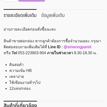
ดินสอ
ดำ
HB
รายละเอียดเพิ่มเติม
ข้อมูลเพิ่มเติม
Staedtler
รุ่น
อ่านรายละเอียดก่อนสั่งซื้อนะคะ
Norica
Pastel
สินค้าขายต่อกล่อง หากลูกค้าต้องการซื้อจำนวนเยอะ กรุณา
(กล่อง
ติดต่อสอบถามเพิ่มเติมได้ที่
Line ID
:
@siriwongpanid
12
หรือ
Tel
053-223903-904
ภายในช่วงเวลา
8.30-18.30 น.
แท่ง)
ชิ้น
ดินสอดำ
ความเข้ม HB
เหลาง่าย
ใช้เขียนงานทั่วๆไป
12แท่ง/กล่อง
สินค้าที่เกี่ยวข้อง