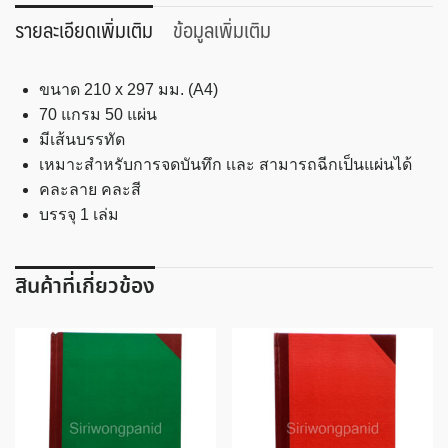
สมุด
รายละเอียดเพิ่มเติม
ข้อมูลเพิ่มเติม
ฉีก
กระดาษ
ขนาด 210 x 297 มม. (A4)
ปอนด์
70 แกรม 50 แผ่น
P-
มีเส้นบรรทัด
106
เหมาะสำหรับการจดบันทึก เเละ สามารถฉีกเป็นแผ่นได้
ชิ้น
คละลาย คละสี
บรรจุ 1 เล่ม
สินค้าที่เกี่ยวข้อง