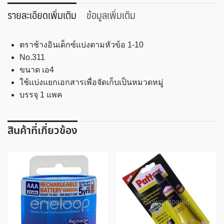
อิน
รายละเอียดเพิ่มเติม
ข้อมูลเพิ่มเติม
เด็ก
ซ์
ตราช้างอินเด็กซ์แบ่งตามหัวข้อ 1-10
แบ่ง
No.311
ตาม
ขนาด เอ4
หัวข้อ
ใช้เเบ่งแยกเอกสารเพื่อจัดเก็บเป็นหมวดหมู่
No.311
บรรจุ 1 แพค
ชิ้น
สินค้าที่เกี่ยวข้อง