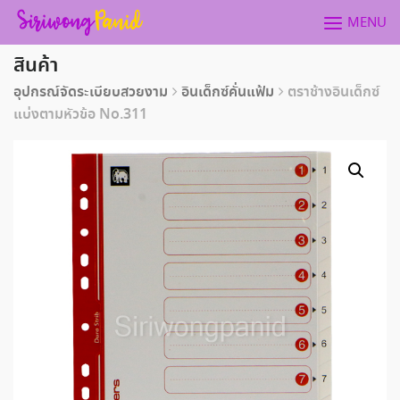
Skip
MENU
to
content
สินค้า
อุปกรณ์จัดระเบียบสวยงาม
อินเด็กซ์คั่นแฟ้ม
ตราช้างอินเด็กซ์
แบ่งตามหัวข้อ No.311