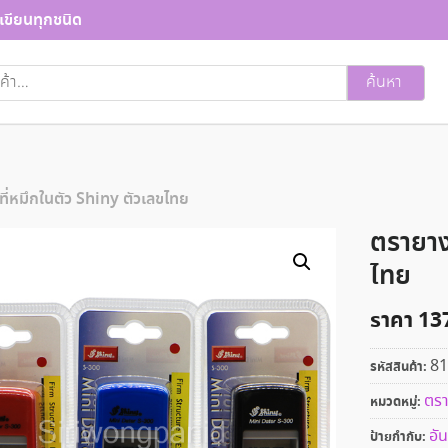
เขียนทุกชนิด
ค้นหา
ี่หมึกในตัว Shiny ตัวเลขไทย
ตรายาง
ไทย
ราคา
13
81
รหัสสินค้า:
ตรา
หมวดหมู่:
อัน
ป้ายกำกับ: