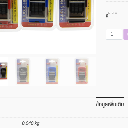
สี
จำนวน
ตรายาง
วัน
ที่
หมึก
ใน
ตัว
Shiny
ตัวเลข
ไทย
ข้อมูลเพิ่มเติม
ชิ้น
0.040 kg