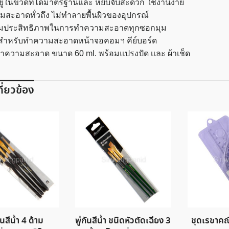
ยู่ในขวดที่ได้มาตรฐานและ หยิบจับสะดวก ใช้งานง่าย
สะอาดทั่วถึง ไม่ทำลายพื้นผิวของอุปกรณ์
พิ่มประสิทธิภาพในการทำความสะอาดทุกซอกมุม
สำหรับทำความสะอาดหน้าจอคอมฯ คีย์บอร์ด
ำความสะอาด ขนาด 60 ml. พร้อมแปรงปัด เเละ ผ้าเช็ด
เกี่ยวข้อง
ันสีน้ำ 4 ด้าม
พู่กันสีน้ำ ชนิดหัวตัดเฉียง 3
ชุดเรขาค