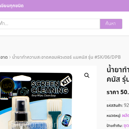
เขียนทุกชนิด
ค้นหา
ะอาด
น้ำยาทำความสะอาดคอมพิวเตอร์ แมคนัส รุ่น #SK/06/DPB
น้ำยาท
คนัส ร
ราคา
50
92
รหัสสินค้า:
ผลิ
หมวดหมู่:
ชุด
ป้ายกำกับ: