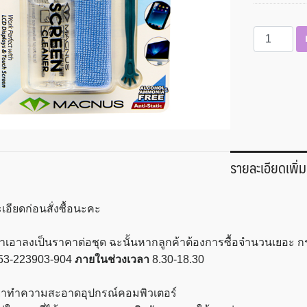
จำนวน
น้ำยา
ทำความ
สะอาด
คอมพิวเตอร์
แม
คนัส
รุ่น
รายละเอียดเพิ่ม
#SK/06/DPB
ชิ้น
เอียดก่อนสั่งซื้อนะคะ
เราเอาลงเป็นราคาต่อชุด ฉะนั้นหากลูกค้าต้องการซื้อจำนวนเยอะ
53-223903-904
ภายในช่วงเวลา
8.30-18.30
ำยาทำความสะอาดอุปกรณ์คอมพิวเตอร์