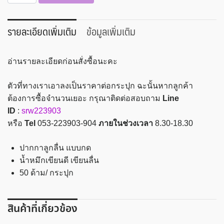
ปากกา
ลูก
ลื่น
รายละเอียดเพิ่มเติม
ข้อมูลเพิ่มเติม
สีน้ำเงิน
50
อ่านรายละเอียดก่อนสั่งซื้อนะคะ
ด้าม
เม
ตัวที่ทางเราเอาลงเป็นราคาต่อกระปุก ฉะนั้นหากลูกค้า
เปิ้ล
ต้องการซื้อจำนวนเยอะ กรุณาติดต่อสอบถาม
Line
รุ่น
ID
:
srw223903
MP311
หรือ
Tel
053-223903-904
ภายในช่วงเวลา
8.30-18.30
ชิ้น
ปากกาลูกลื่น แบบกด
น้ำหมึกเขียนดี เขียนลื่น
50 ด้าม/ กระปุก
สินค้าที่เกี่ยวข้อง