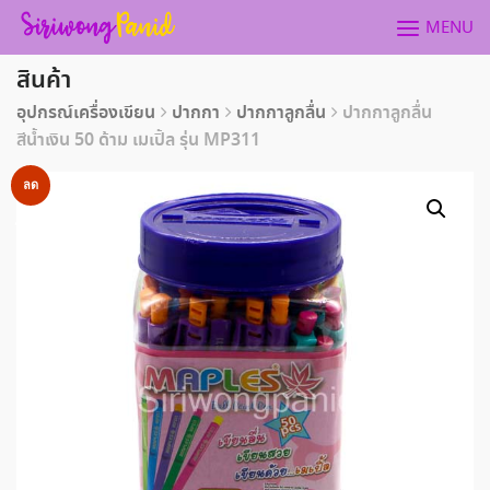
Skip
MENU
to
content
สินค้า
อุปกรณ์เครื่องเขียน
ปากกา
ปากกาลูกลื่น
ปากกาลูกลื่น
สีน้ำเงิน 50 ด้าม เมเปิ้ล รุ่น MP311
ลด
ราคา!