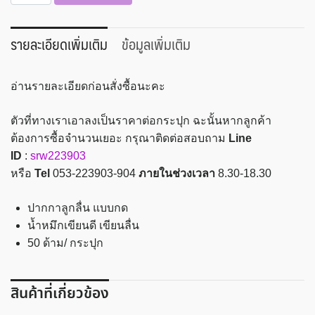
ปากกา
ลูก
ลื่น
รายละเอียดเพิ่มเติม
ข้อมูลเพิ่มเติม
สี
แดง
อ่านรายละเอียดก่อนสั่งซื้อนะคะ
50
ด้าม
ตัวที่ทางเราเอาลงเป็นราคาต่อกระปุก ฉะนั้นหากลูกค้า
เม
ต้องการซื้อจำนวนเยอะ กรุณาติดต่อสอบถาม
Line
เปิ้ล
ID
:
srw223903
รุ่น
หรือ
Tel
053-223903-904
ภายในช่วงเวลา
8.30-18.30
MP334
ชิ้น
ปากกาลูกลื่น แบบกด
น้ำหมึกเขียนดี เขียนลื่น
50 ด้าม/ กระปุก
สินค้าที่เกี่ยวข้อง