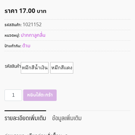
ราคา
17.00
1021152
รหัสสินค้า:
ปากกาลูกลื่น
หมวดหมู่:
ด้าม
ป้ายกำกับ:
รหัสสินค้า
หมึกสีน้ำเงิน
หมึกสีแดง
จำนวน
หยิบใส่ตะกร้า
ปากกา
ลูก
ลื่น
รายละเอียดเพิ่มเติม
ข้อมูลเพิ่มเติม
Quantum
รุ่น