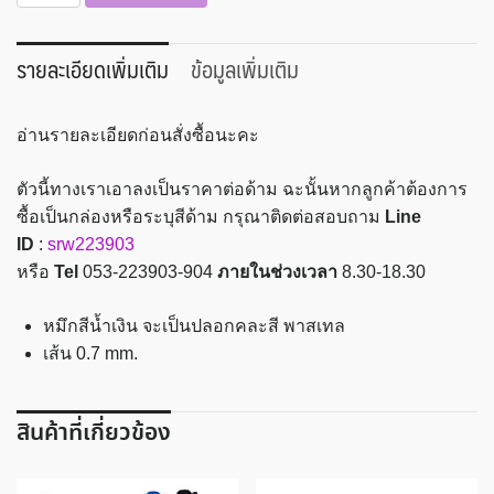
ปาก
กาล
ลูก
รายละเอียดเพิ่มเติม
ข้อมูลเพิ่มเติม
ลื่น
Quantum
อ่านรายละเอียดก่อนสั่งซื้อนะคะ
รุ่น
Sense
ตัวนี้ทางเราเอาลงเป็นราคาต่อด้าม ฉะนั้นหากลูกค้าต้องการ
0.7
ซื้อเป็นกล่องหรือระบุสีด้าม กรุณาติดต่อสอบถาม
Line
mm.
ID
:
srw223903
ด้าม
หรือ
Tel
053-223903-904
ภายในช่วงเวลา
8.30-18.30
คละ
สี
หมึกสีน้ำเงิน จะเป็นปลอกคละสี พาสเทล
ชิ้น
เส้น 0.7 mm.
สินค้าที่เกี่ยวข้อง