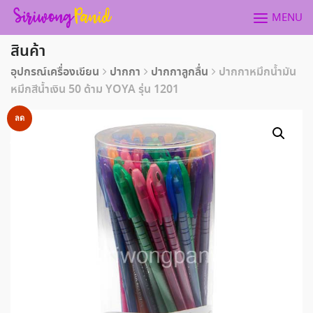
Skip
MENU
to
content
สินค้า
อุปกรณ์เครื่องเขียน
ปากกา
ปากกาลูกลื่น
ปากกาหมึกน้ำมัน
หมึกสีน้ำเงิน 50 ด้าม YOYA รุ่น 1201
ลด
ราคา!