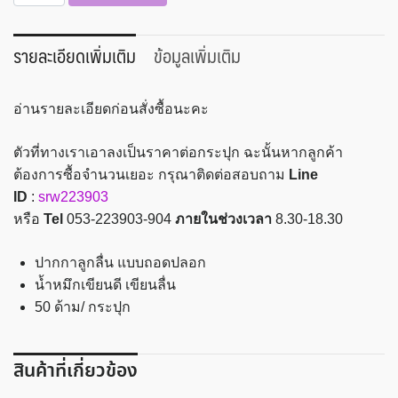
ปากกา
หมึก
น้ำมัน
รายละเอียดเพิ่มเติม
ข้อมูลเพิ่มเติม
หมึก
สีน้ำเงิน
อ่านรายละเอียดก่อนสั่งซื้อนะคะ
50
ด้าม
ตัวที่ทางเราเอาลงเป็นราคาต่อกระปุก ฉะนั้นหากลูกค้า
YOYA
ต้องการซื้อจำนวนเยอะ กรุณาติดต่อสอบถาม
Line
รุ่น
ID
:
srw223903
1201
หรือ
Tel
053-223903-904
ภายในช่วงเวลา
8.30-18.30
ชิ้น
ปากกาลูกลื่น แบบถอดปลอก
น้ำหมึกเขียนดี เขียนลื่น
50 ด้าม/ กระปุก
สินค้าที่เกี่ยวข้อง