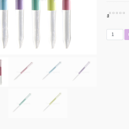
สี
จำนวน
ปากกา
หลาย
ระบบ
4
ระบบ
Uni
Style
Fit
รุ่น
UE4H-
227
P.
ชิ้น