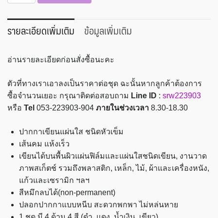
ปากกา
เขียน
แผ่น
รายละเอียดเพิ่มเติม
ข้อมูลเพิ่มเติม
ใส
ลบ
อ่านรายละเอียดก่อนสั่งซื้อนะคะ
ได้
Staedtler
ตัวที่ทางเราเอาลงเป็นราคาต่อชุด ฉะนั้นหากลูกค้าต้องการ
0.6
ซื้อจำนวนเยอะ กรุณาติดต่อสอบถาม
Line ID
:
srw223903
mm
หรือ
Tel
053-223903-904
ภายในช่วงเวลา
8.30-18.30
(F)
ชิ้น
ปากกาเขียนแผ่นใส ชนิดหัวเข็ม
เส้นคม แห้งเร็ว
เขียนได้บนพื้นผิวแผ่นฟิล์มและแผ่นใสชนิดเขียน, งานวาด
ภาพสเก็ตช์ รวมถึงพลาสติก, เหล็ก, ไม้, ผ้าและเครื่องหนัง,
แก้วและเซรามิก ฯลฯ
สีหมึกลบได้(non-permanent)
ปลอกปากกาแบบหนีบ สะดวกพกพา ไม่หล่นหาย
1 ชุด มี 4 ด้าม 4 สี (ดำ, แดง, น้ำเงิน, เขียว)