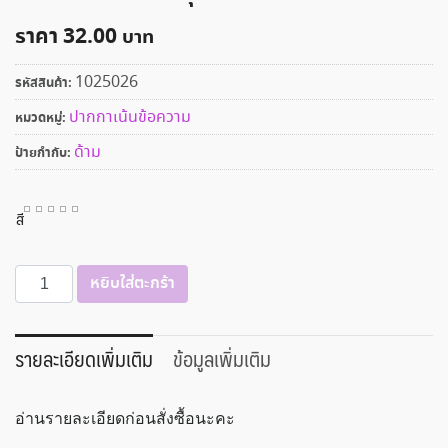
ราคา
32.00
1025026
รหัสสินค้า:
ปากกาเน้นข้อความ
หมวดหมู่:
ด้าม
ป้ายกำกับ:
สี
จำนวน
หยิบใส่ตะกร้า
ปากกา
เน้น
ข้อความ
รายละเอียดเพิ่มเติม
ข้อมูลเพิ่มเติม
ขนาด
เส้น
อ่านรายละเอียดก่อนสั่งซื้อนะคะ
5