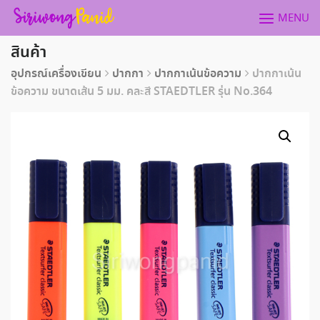
Skip
MENU
to
content
สินค้า
อุปกรณ์เครื่องเขียน
ปากกา
ปากกาเน้นข้อความ
ปากกาเน้น
ข้อความ ขนาดเส้น 5 มม. คละสี STAEDTLER รุ่น No.364