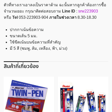
มม.
ตัวที่ทางเราเอาลงเป็นราคาด้าม ฉะนั้นหากลูกค้าต้องการซื้อ
คละ
จำนวนเยอะ กรุณาติดต่อสอบถาม
Line ID
:
srw223903
สี
หรือ
Tel
053-223903-904
ภายในช่วงเวลา
8.30-18.30
STAEDTLER
รุ่น
ปากกาเน้นข้อความ
No.364
ขนาดเส้น 5 มม.
ชิ้น
ใช้ขีดเน้นบนข้อความที่สำคัญ
มี 5 สี (ชมพู, ส้ม, เหลือง, ฟ้า, ม่วง)
สินค้าที่เกี่ยวข้อง