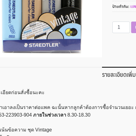
แ
ป้ายกำกับ:
จำนวน
ปากกา
เน้น
ข้อความ
ขนาด
เส้น
5
รายละเอียดเพิ่ม
มม.
(แพค
4
เอียดก่อนสั่งซื้อนะคะ
ด้าม)
STAEDTLER
เราเอาลงเป็นราคาต่อแพค ฉะนั้นหากลูกค้าต้องการซื้อจำนวนเยอ
รุ่น
53-223903-904
ภายในช่วงเวลา
8.30-18.30
364
น้นข้อความ ชุด Vintage
CWP4