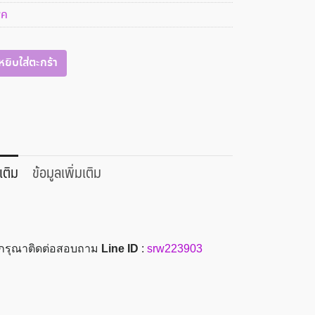
พค
หยิบใส่ตะกร้า
เติม
ข้อมูลเพิ่มเติม
ะ กรุณาติดต่อสอบถาม
Line ID
:
srw223903