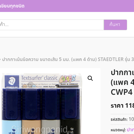
เขียนทุกชนิด
ค้นหา
ปากกาเน้นข้อความ ขนาดเส้น 5 มม. (แพค 4 ด้าม) STAEDTLER รุ่น
ปากกาเ
(แพค 4
CWP4
ราคา
11
10
รหัสสินค้า:
ปาก
หมวดหมู่: