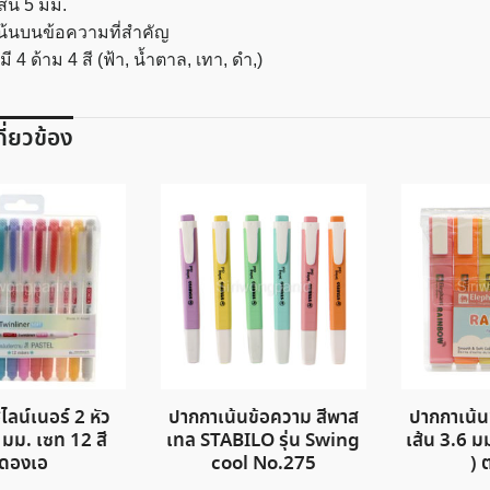
้น 5 มม.
ชิ้น
เน้นบนข้อความที่สำคัญ
ี 4 ด้าม 4 สี (ฟ้า, น้ำตาล, เทา, ดำ,)
เกี่ยวข้อง
ลน์เนอร์ 2 หัว
ปากกาเน้นข้อความ สีพาส
ปากกาเน้
 มม. เซท 12 สี
เทล STABILO รุ่น Swing
เส้น 3.6 ม
ดองเอ
cool No.275
) 