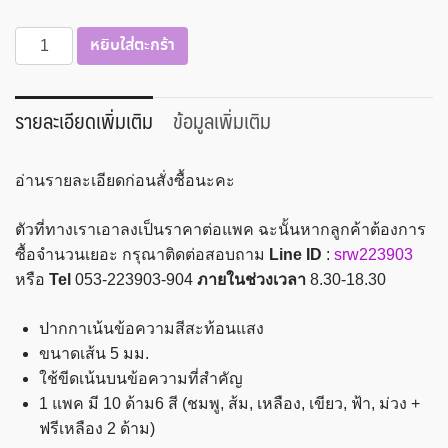
จำนวน
หยิบใส่ตะกร้า
ปากกา
เน้น
ข้อความ
รายละเอียดเพิ่มเติม
ข้อมูลเพิ่มเติม
ขนาด
เส้น
อ่านรายละเอียดก่อนสั่งซื้อนะคะ
5
มม.
ตัวที่ทางเราเอาลงเป็นราคาต่อแพค ฉะนั้นหากลูกค้าต้องการ
(แพค
ซื้อจำนวนเยอะ กรุณาติดต่อสอบถาม
Line ID
:
srw223903
8
หรือ
Tel
053-223903-904
ภายในช่วงเวลา
8.30-18.30
ด้าม)
STAEDTLER
ปากกาเน้นข้อความสีสะท้อนแสง
รุ่น
ขนาดเส้น 5 มม.
364A
ใช้ขีดเน้นบนข้อความที่สำคัญ
WP8
1 แพค มี 10 ด้าม6 สี (ชมพู, ส้ม, เหลือง, เขียว, ฟ้า, ม่วง +
ชิ้น
ฟรีเหลือง 2 ด้าม)