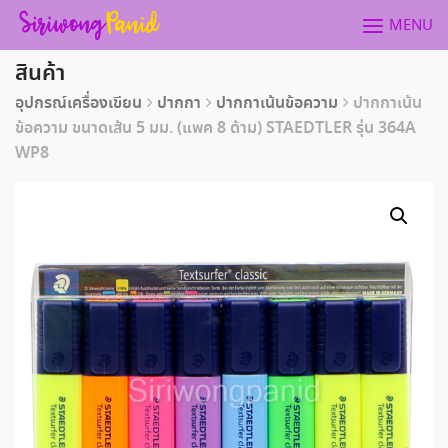
Skip
MENU
to
content
สินค้า
อุปกรณ์เครื่องเขียน
ปากกา
ปากกาเน้นข้อความ
ปากกาเน้น
ข้อความ ขนาดเส้น 5 มม. (แพค 8 ด้าม) STAEDTLER รุ่น 364A
WP8