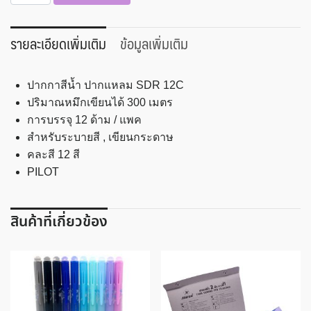
ปากกา
เมจิก
Pilot
รายละเอียดเพิ่มเติม
ข้อมูลเพิ่มเติม
รุ่น
Color
ปากกาสีน้ำ ปากแหลม SDR 12C
Pen
ปริมาณหมึกเขียนได้ 300 เมตร
SDR
การบรรจุ 12 ด้าม / แพค
12C
สำหรับระบายสี , เขียนกระดาษ
ชิ้น
คละสี 12 สี
PILOT
สินค้าที่เกี่ยวข้อง