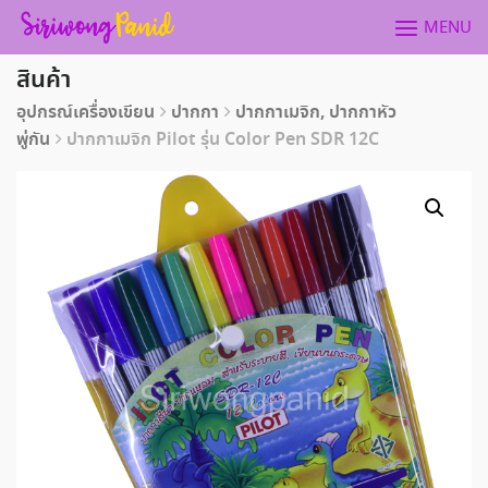
Skip
MENU
to
content
สินค้า
อุปกรณ์เครื่องเขียน
ปากกา
ปากกาเมจิก, ปากกาหัว
พู่กัน
ปากกาเมจิก Pilot รุ่น Color Pen SDR 12C