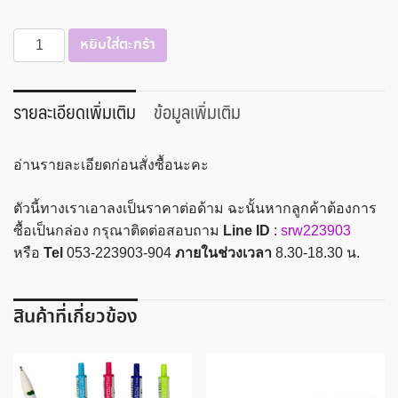
จำนวน
หยิบใส่ตะกร้า
ปากกา
ลูก
ลื่น
รายละเอียดเพิ่มเติม
ข้อมูลเพิ่มเติม
Uni-
ball
อ่านรายละเอียดก่อนสั่งซื้อนะคะ
รุ่น
laknock
ตัวนี้ทางเราเอาลงเป็นราคาต่อด้าม ฉะนั้นหากลูกค้าต้องการ
SN-
ซื้อเป็นกล่อง กรุณาติดต่อสอบถาม
Line ID
:
srw223903
100
หรือ
Tel
053-223903-904
ภายในช่วงเวลา
8.30-18.30 น.
0.7
mm.
ชิ้น
สินค้าที่เกี่ยวข้อง