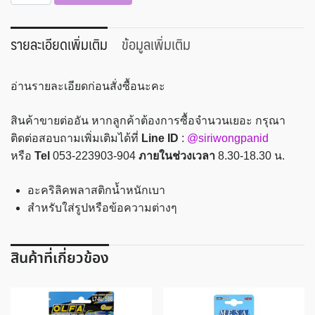
ป้าย
ชื่อ
ตั้ง
รายละเอียดเพิ่มเติม
ข้อมูลเพิ่มเติม
โต๊ะ
1
อ่านรายละเอียดก่อนสั่งซื้อนะคะ
ด้าน
แนว
สินค้าขายต่ออัน หากลูกค้าต้องการซื้อจำนวนเยอะ กรุณา
ตั้ง
ติดต่อสอบถามเพิ่มเติมได้ที่
Line ID
:
@siriwongpanid
4x6
หรือ
Tel
053-223903-904
ภายในช่วงเวลา
8.30-18.30 น.
นิ้ว
สิริ
อะคริลิคพลาสติกน้ำหนักเบา
นิยม
สำหรับใส่รูปหรือข้อความต่างๆ
#A-
406
ชิ้น
สินค้าที่เกี่ยวข้อง