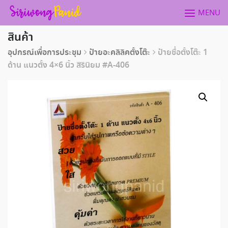
Skip
MENU
to
content
สินค้า
อุปกรณ์เพื่อการประชุม
ป้ายอะคลิลิคตั้งโต๊ะ
ป้ายชื่อตั้งโต๊ะ 1
ด้าน แนวตั้ง 4×6 นิ้ว สิรินิยม #A-406