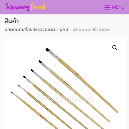
Skip
MENU
to
content
สินค้า
ผลิตภัณฑ์สร้างสรรสวยงาม
พู่กัน
พู่กันเเบน สง่ามะยุระ