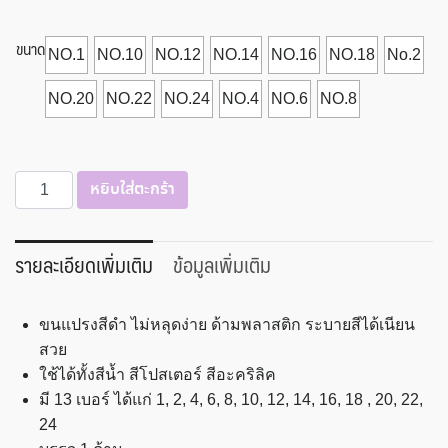
ขนาด
NO.1
NO.10
NO.12
NO.14
NO.16
NO.18
No.2
NO.20
NO.22
NO.24
NO.4
NO.6
NO.8
จำนวน
หยิบใส่ตะกร้า
พู่
กัน
เเบน
รายละเอียดเพิ่มเติม
ข้อมูลเพิ่มเติม
สง่า
มะ
ขนแปรงสีดำ ไม่หลุดง่าย ด้ามพลาสติก ระบายสีได้เนียน
ยุระ
สวย
ชิ้น
ใช้ได้ทั้งสีน้ำ สีโปสเตอร์ สีอะคริลิค
มี 13 เบอร์ ได้แก่ 1, 2, 4, 6, 8, 10, 12, 14, 16, 18 , 20, 22,
24