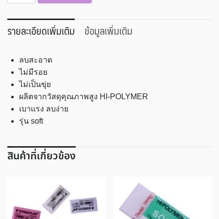
ยางลบ
ดินสอ
Pentel
รายละเอียดเพิ่มเติม
ข้อมูลเพิ่มเติม
SOFT
ZES-
ลบสะอาด
08
ไม่มีรอย
ขนาด
ไม่เป็นขุ่ย
ใหญ่
ผลิตจากวัสดุคุณภาพสูง HI-POLYMER
ชิ้น
เบาเเรง ลบง่าย
รุ่น soft
สินค้าที่เกี่ยวข้อง