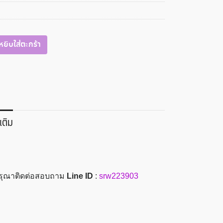
หยิบใส่ตะกร้า
เติม
(ส)3.7
 กรุณาติดต่อสอบถาม
Line ID
:
srw223903