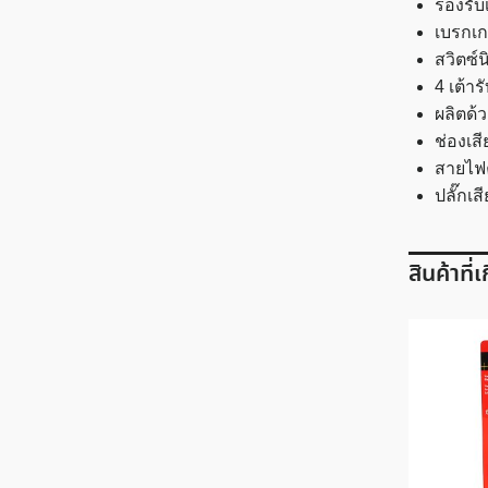
รองรับ
เบรกเก
สวิตซ์
4 เต้า
ผลิตด้
ช่องเส
สายไฟค
ปลั๊กเ
สินค้าที่