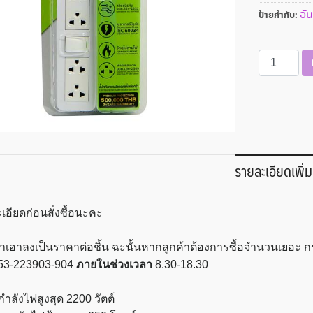
อัน
ป้ายกำกับ:
จำนวน
ราง
ปลั๊ก
ไฟ
4ช่อง
2สวิตซ์
5เมตร
รายละเอียดเพิ่ม
(ก)6x(ย)28x
ซม.
Anitech
เอียดก่อนสั่งซื้อนะคะ
รุ่น
H654
เราเอาลงเป็นราคาต่อชิ้น ฉะนั้นหากลูกค้าต้องการซื้อจำนวนเยอะ
ชิ้น
53-223903-904
ภายในช่วงเวลา
8.30-18.30
กำลังไฟสูงสุด 2200 วัตต์