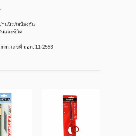
4
่านนิรภัยป้องกัน
นเเละชีวิต
m. เลขที่ มอก. 11-2553