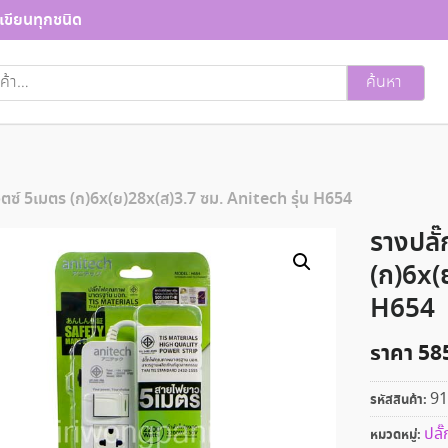
เขียนทุกชนิด
ค้นหา
วิตซ์ 5เมตร (ก)6x(ย)28x(ส)3.7 ซม. Anitech รุ่น H654
รางปลั
(ก)6x(
H654
ราคา
58
91
รหัสสินค้า:
ปลั
หมวดหมู่: