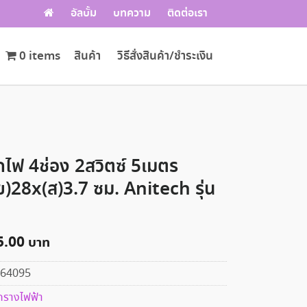
อัลบั้ม
บทความ
ติดต่อเรา
0 items
สินค้า
วิธีสั่งสินค้า/ชำระเงิน
๊กไฟ 4ช่อง 2สวิตซ์ 5เมตร
ย)28x(ส)3.7 ซม. Anitech รุ่น
5.00
64095
๊กรางไฟฟ้า