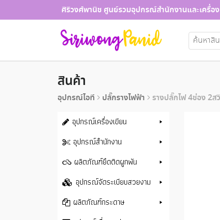
Skip
ศิริวงศ์พานิช ศูนย์รวมอุปกรณ์สำนักงานและเครื่อง
to
content
ค้นหา:
สินค้า
อุปกรณ์ไอที
ปลั๊กรางไฟฟ้า
รางปลั๊กไฟ 4ช่อง 2ส
อุปกรณ์เครื่องเขียน
อุปกรณ์สำนักงาน
ผลิตภัณฑ์ยึดติดผูกพัน
อุปกรณ์จัดระเบียบสวยงาม
ผลิตภัณฑ์กระดาษ