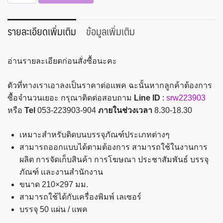
สติ๊กเกอร์
ขาว
ด้าน
รายละเอียดเพิ่มเติม
ข้อมูลเพิ่มเติม
ขนาด
A4
อ่านรายละเอียดก่อนสั่งซื้อนะคะ
เเพค
50
ตัวที่ทางเราเอาลงเป็นราคาต่อเเพค ฉะนั้นหากลูกค้าต้องการ
แผ่น
ซื้อจำนวนเยอะ กรุณาติดต่อสอบถาม
Line ID
:
srw223903
แพ
หรือ
Tel
053-223903-904
ภายในช่วงเวลา
8.30-18.30
ลนโก
ชิ้น
เหมาะสำหรับติดบนบรรจุภัณฑ์ประเภทต่างๆ
สามารถออกแบบได้ตามต้องการ สามารถใช้ในงานการ
ผลิต การจัดเก็บสินค้า การโฆษณา ประชาสัมพันธ์ บรรจุ
ภัณฑ์ เเละงานสำนักงาน
ขนาด 210×297 มม.
สามารถใช้ได้กับเครื่องพิมพ์ เลเซอร์
บรรจุ 50 แผ่น / แพค