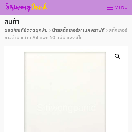
Skip
MENU
to
content
สินค้า
ผลิตภัณฑ์ยึดติดผูกพัน
ป้ายสติ๊กเกอร์ลาเบล คราฟท์
สติ๊กเกอร์
ขาวด้าน ขนาด A4 เเพค 50 แผ่น แพลนโก