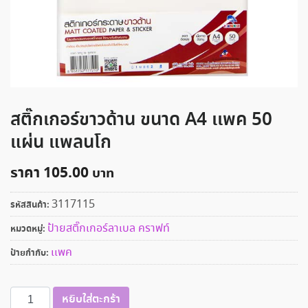
สติ๊กเกอร์ขาวด้าน ขนาด A4 เเพค 50
แผ่น แพลนโก
ราคา
105.00
3117115
รหัสสินค้า:
ป้ายสติ๊กเกอร์ลาเบล คราฟท์
หมวดหมู่:
เเพค
ป้ายกำกับ:
จำนวน
หยิบใส่ตะกร้า