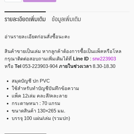
สมุด
บัญชี
ปก
รายละเอียดเพิ่มเติม
ข้อมูลเพิ่มเติม
PVC
13x26.5
อ่านรายละเอียดก่อนสั่งซื้อนะคะ
ซม.
70แกรม
สินค้าขายเป็นเล่ม หากลูกค้าต้องการซื้อเป็นเเพ็คหรือโหล
100แผ่น
กรุณาติดต่อสอบถามเพิ่มเติมได้ที่
Line ID
:
srw223903
NH12A
หรือ
Tel
053-223903-904
ภายในช่วงเวลา
8.30-18.30
ชิ้น
สมุดบัญชี ปก PVC
ใช้สำหรับทำบัญชีบันทึกข้อความ
เเพ็ค 12เล่ม คละสี/คละลาย
กระดาษหนา : 70 แกรม
ขนาดสินค้า 130×265 มม.
บรรจุ 100 แผ่น/เล่ม (รวมปก)