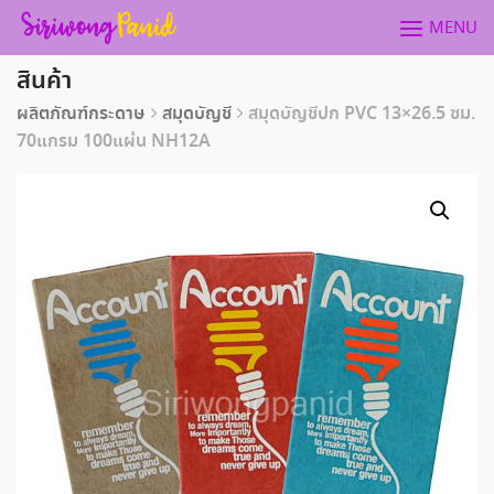
Skip
MENU
to
content
สินค้า
ผลิตภัณฑ์กระดาษ
สมุดบัญชี
สมุดบัญชีปก PVC 13×26.5 ซม.
70แกรม 100แผ่น NH12A