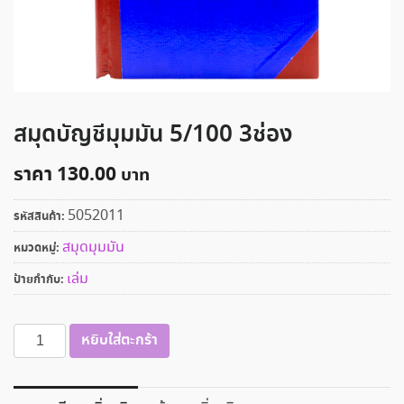
สมุดบัญชีมุมมัน 5/100 3ช่อง
ราคา
130.00
5052011
รหัสสินค้า:
สมุดมุมมัน
หมวดหมู่:
เล่ม
ป้ายกำกับ:
จำนวน
หยิบใส่ตะกร้า
สมุด
บัญชี
มุม