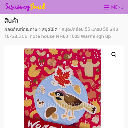
Skip
MENU
to
content
สินค้า
ผลิตภัณฑ์กระดาษ
สมุดโน๊ต
สมุดปกอ่อน 55 แกรม 50 แผ่น
16×23.5 ซม. note house NH60-1008 Warmingh up