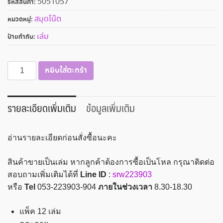
5051057
รหัสสินค้า:
สมุดโน๊ต
หมวดหมู่:
เล่ม
ป้ายกำกับ:
จำนวน
หยิบใส่ตะกร้า
สมุด
ปก
อ่อน
รายละเอียดเพิ่มเติม
ข้อมูลเพิ่มเติม
55
แกรม
อ่านรายละเอียดก่อนสั่งซื้อนะคะ
50
แผ่น
สินค้าขายเป็นเล่ม หากลูกค้าต้องการซื้อเป็นโหล กรุณาติดต่อ
16×23.5
สอบถามเพิ่มเติมได้ที่
Line ID
:
srw223903
ซม.
หรือ
Tel
053-223903-904
ภายในช่วงเวลา
8.30-18.30
note
house
แพ็ค 12 เล่ม
NH60-