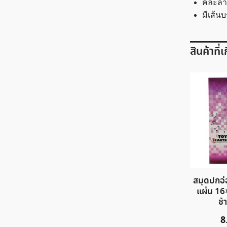
คละลา
มีเส้น
สินค้าที่
สมุดปกอ่
แผ่น 16
ช้
8