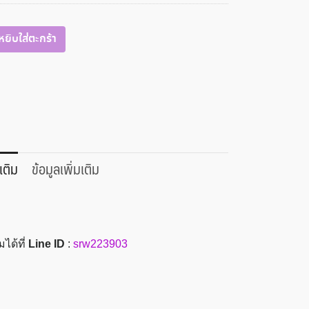
หยิบใส่ตะกร้า
เติม
ข้อมูลเพิ่มเติม
ได้ที่
Line ID
:
srw223903