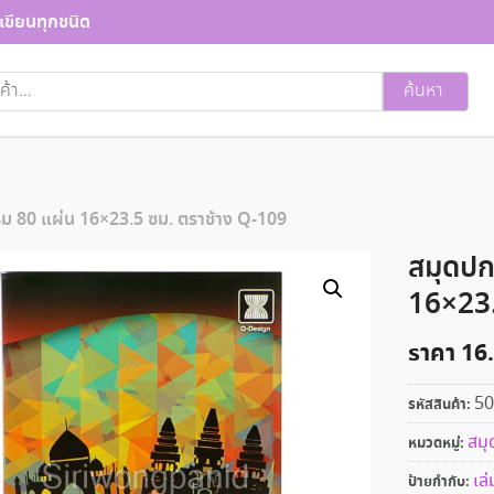
เขียนทุกชนิด
ค้นหา
ม 80 แผ่น 16×23.5 ซม. ตราช้าง Q-109
สมุดปก
16×23.
ราคา
16
50
รหัสสินค้า:
สมุ
หมวดหมู่:
เล่
ป้ายกำกับ: