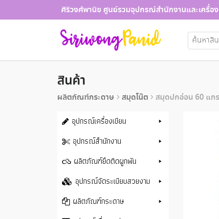
Skip
ศิริวงศ์พานิช ศูนย์รวมอุปกรณ์สำนักงานและเครื่อง
to
content
ค้นหา:
สินค้า
ผลิตภัณฑ์กระดาษ
สมุดโน๊ต
สมุดปกอ่อน 60 แกร
อุปกรณ์เครื่องเขียน
อุปกรณ์สำนักงาน
ผลิตภัณฑ์ยึดติดผูกพัน
อุปกรณ์จัดระเบียบสวยงาม
ผลิตภัณฑ์กระดาษ