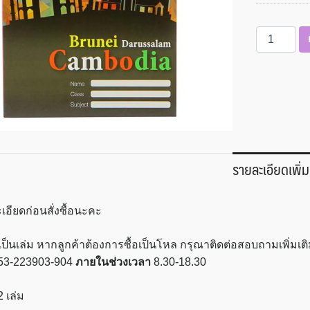
จำนวน
สมุด
ปก
อ่อน
60
แกรม
80
แผ่น
รายละเอียดเพิ่ม
16×23.5
ซม.
ตรา
เอียดก่อนสั่งซื้อนะคะ
ช้าง
Q-
ป็นเล่ม หากลูกค้าต้องการซื้อเป็นโหล กรุณาติดต่อสอบถามเพิ่มเติม
109
53-223903-904
ภายในช่วงเวลา
8.30-18.30
ชิ้น
 เล่ม