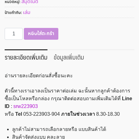
สมุดโน๊ต
หมวดหมู่:
เล่ม
ป้ายกำกับ:
จำนวน
หยิบใส่ตะกร้า
สมุด
โน๊ต
ปก
รายละเอียดเพิ่มเติม
ข้อมูลเพิ่มเติม
แข็ง
ขนาด
อ่านรายละเอียดก่อนสั่งซื้อนะคะ
210x320
มม.
ตัวนี้ทางเราเอาลงเป็นราคาต่อเล่ม ฉะนั้นหากลูกค้าต้องการ
70แกรม
ซื้อเป็นโหลหรือกล่อง กรุณาติดต่อสอบถามเพิ่มเติมได้ที่
Line
100แผ่น
ID
:
srw223903
BSP
หรือ
Tel
053-223903-904
ภายในช่วงเวลา
8.30-18.30
รุ่น
HN5103
ลูกค้าไม่สามารถเลือกลายหรือ แบบสินค้าได้
ชิ้น
สินค้าจัดส่งแบบ คละลาย