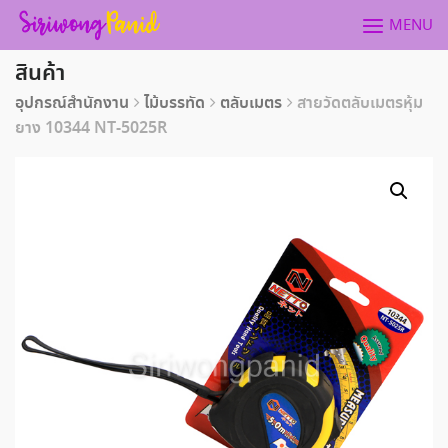
Skip
MENU
to
content
สินค้า
อุปกรณ์สำนักงาน
ไม้บรรทัด
ตลับเมตร
สายวัดตลับเมตรหุ้ม
ยาง 10344 NT-5025R