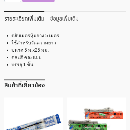
สาย
วัด
ตลับ
รายละเอียดเพิ่มเติม
ข้อมูลเพิ่มเติม
เมตร
หุ้ม
ตลับเมตรหุ้มยาง 5 เมตร
ยาง
ใช้สำหรับวัดความยาว
10344
ขนาด 5 ม.x25 มม.
NT-
คละสี คละแบบ
5025R
บรรจุ 1 ชิ้น
ชิ้น
สินค้าที่เกี่ยวข้อง