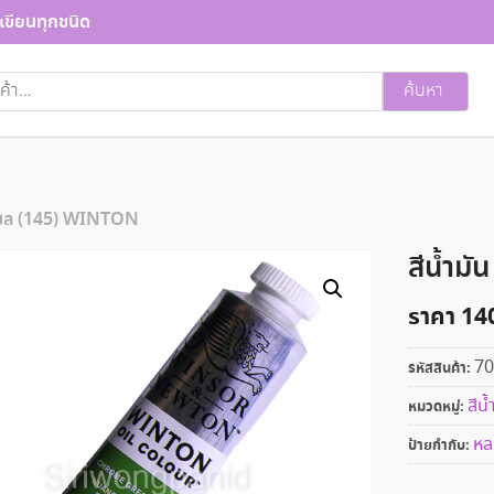
เขียนทุกชนิด
ค้นหา
7 มล (145) WINTON
สีน้ำม
ราคา
14
70
รหัสสินค้า:
สีน้
หมวดหมู่:
หล
ป้ายกำกับ: