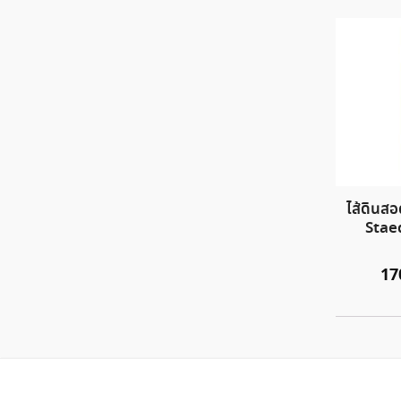
ไส้ดินส
Stae
17