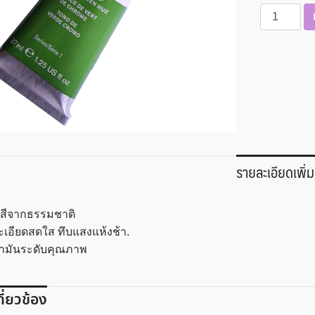
จำนวน
สี
น้ำมัน
37
มล
(145)
WINTON
ชิ้น
รายละเอียดเพิ่ม
วสีจากธรรมชาติ
ีละเอียดสดใส ทึบแสงแห้งช้า.
น้ำมันระดับคุณภาพ
เกี่ยวข้อง