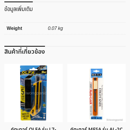
หน้า
ข้อมูลเพิ่มเติม
แบบ
แท่ง
FT-
Weight
0.07 kg
6P
ชิ้น
สินค้าที่เกี่ยวข้อง
คัตเตอร์ OLFA รุ่น L7-
คัตเตอร์ MESA รุ่น AL-2C