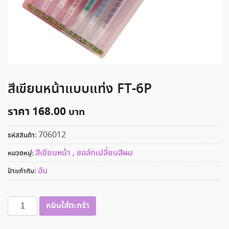
สีเขียนหน้าแบบแท่ง FT-6P
ราคา
168.00
706012
รหัสสินค้า:
สีเขียนหน้า , ชอล์กเปลี่ยนสีผม
หมวดหมู่:
อัน
ป้ายกำกับ:
จำนวน
หยิบใส่ตะกร้า
สี
เขียน