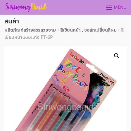
Skip
MENU
to
content
สินค้า
ผลิตภัณฑ์สร้างสรรสวยงาม
สีเขียนหน้า , ชอล์กเปลี่ยนสีผม
สี
เขียนหน้าแบบแท่ง FT-6P