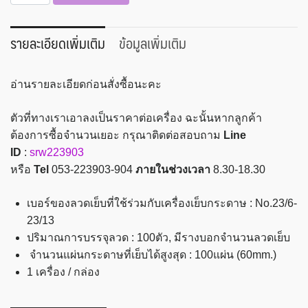
เครื่อง
เย็บ
กระดาษ
รายละเอียดเพิ่มเติม
ข้อมูลเพิ่มเติม
ตรา
ช้าง
อ่านรายละเอียดก่อนสั่งซื้อนะคะ
รุ่น
DS-
ตัวที่ทางเราเอาลงเป็นราคาต่อเครื่อง ฉะนั้นหากลูกค้า
23S13QL
ต้องการซื้อจำนวนเยอะ กรุณาติดต่อสอบถาม
Line
ชิ้น
ID
:
srw223903
หรือ
Tel
053-223903-904
ภายในช่วงเวลา
8.30-18.30
เบอร์ของลวดเย็บที่ใช้ร่วมกับเครื่องเย็บกระดาษ : No.23/6-
23/13
ปริมาณการบรรจุลวด : 100ตัว, มีรางบอกจำนวนลวดเย็บ
จำนวนแผ่นกระดาษที่เย็บได้สูงสุด : 100แผ่น (60mm.)
1 เครื่อง / กล่อง